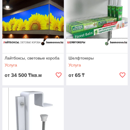
Лайтбоксы, световые короба
Шелфтокеры
Услуга
Услуга
34 500
65
от
₸/кв.м
от
₸