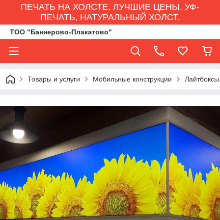
ПЕЧАТЬ НА ХОЛСТЕ. ЛУЧШИЕ ЦЕНЫ, УФ-
ПЕЧАТЬ, НАТУРАЛЬНЫЙ ХОЛСТ.
ТОО "Баннерово-Плакатово"
Товары и услуги
Мобильные конструкции
Лайтбоксы