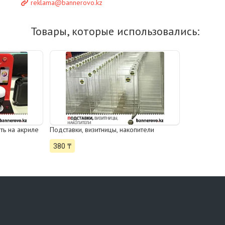
reklama@bannerovo.kz
ь на акриле
Подставки, визитницы, накопители
380 ₸