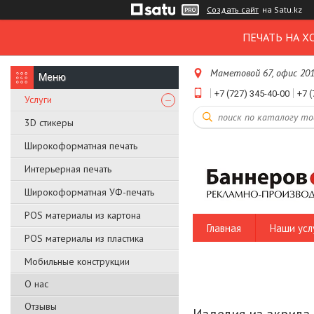
Создать сайт
на Satu.kz
ПЕЧАТЬ НА Х
Маметовой 67, офис 20
+7 (727) 345-40-00
+7 (
Услуги
3D стикеры
Широкоформатная печать
Интерьерная печать
Широкоформатная УФ-печать
POS материалы из картона
Главная
Наши усл
POS материалы из пластика
Мобильные конструкции
О нас
Отзывы
Изделия из акрила