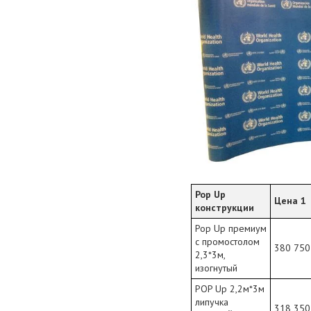
Pop Up
Цена 1
конструкции
Pop Up премиум
с промостолом
380 750
2,3*3м,
изогнутый
POP Up 2,2м*3м
липучка
318 350