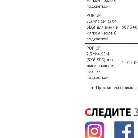
мягком чехле С
подсветкой
POP UP
2.3М*3,1М (3X4
SEG) для ткани в
687 340
мягком чехле С
подсветкой
POP UP
2.3М*4,65М
(3X6 SEG) для
1 012 0
ткани в мягком
чехле С
подсветкой
Просчитаем стоимость