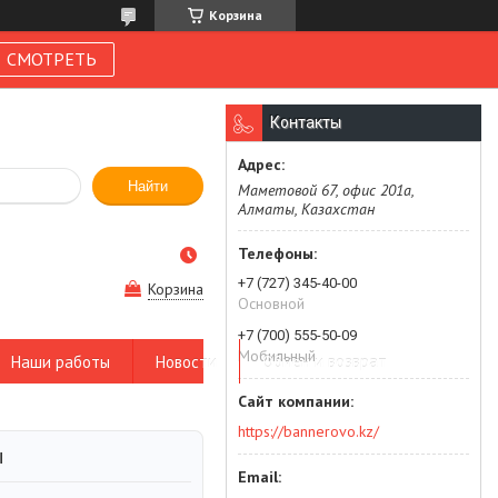
Корзина
СМОТРЕТЬ
Контакты
Найти
Маметовой 67, офис 201а,
Алматы, Казахстан
+7 (727) 345-40-00
Корзина
Основной
+7 (700) 555-50-09
Мобильный
Наши работы
Новости
Обмен и возврат
https://bannerovo.kz/
ы