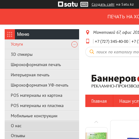
Создать сайт
на Satu.kz
ПЕЧАТЬ НА Х
Маметовой 67, офис 20
+7 (727) 345-40-00
+7 (
Услуги
3D стикеры
Широкоформатная печать
Интерьерная печать
Широкоформатная УФ-печать
POS материалы из картона
Главная
Наши усл
POS материалы из пластика
Мобильные конструкции
О нас
Отзывы