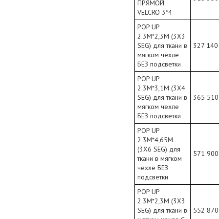
ПРЯМОЙ
VELCRO 3*4
POP UP
2.3М*2,3М (3X3
SEG) для ткани в
327 140
мягком чехле
БЕЗ подсветки
POP UP
2.3М*3,1М (3X4
SEG) для ткани в
365 510
мягком чехле
БЕЗ подсветки
POP UP
2.3М*4,65М
(3X6 SEG) для
571 900
ткани в мягком
чехле БЕЗ
подсветки
POP UP
2.3М*2,3М (3X3
SEG) для ткани в
552 870