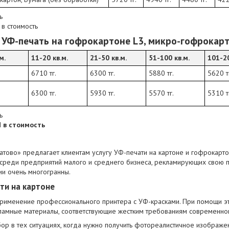
ь
в стоимость
Ф-печать на гофрокартоне L3, микро-гофрокарт
м.
11-20 кв.м.
21-50 кв.м.
51-100 кв.м.
101-20
6710 тг.
6300 тг.
5880 тг.
5620 т
6300 тг.
5930 тг.
5570 тг.
5310 т
ь
в стоимость
тово» предлагает клиентам услугу УФ-печати на картоне и гофрокарто
среди предприятий малого и среднего бизнеса, рекламирующих свою 
ии очень многогранны.
ти на картоне
применение профессионального принтера с УФ-красками. При помощи 
ламные материалы, соответствующие жестким требованиям современно
ор в тех ситуациях, когда нужно получить фотореалистичное изображе