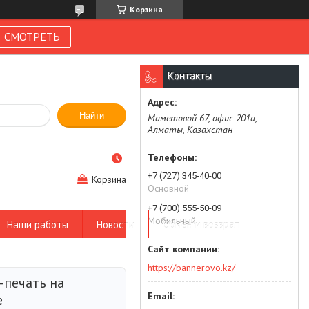
Корзина
СМОТРЕТЬ
Контакты
Найти
Маметовой 67, офис 201а,
Алматы, Казахстан
+7 (727) 345-40-00
Корзина
Основной
+7 (700) 555-50-09
Мобильный
Наши работы
Новости
Обмен и возврат
https://bannerovo.kz/
печать на
е