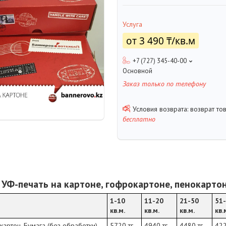
Услуга
от
3 490 ₸/кв.м
+7 (727) 345-40-00
Основной
Заказ только по телефону
возврат то
бесплатно
Ф-печать на картоне, гофрокартоне, пенокарто
1-10
11-20
21-50
51
кв.м.
кв.м.
кв.м.
кв.
картон, Бумага (без обработки)
5720 тг.
4940 тг.
4480 тг.
422