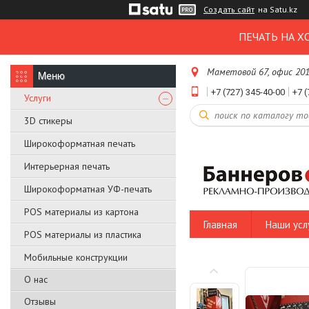
Создать сайт
на Satu.kz
ПЕЧАТЬ НА Х
Маметовой 67, офис 20
+7 (727) 345-40-00
+7 (
Услуги
3D стикеры
Широкоформатная печать
Интерьерная печать
Широкоформатная УФ-печать
POS материалы из картона
Главная
Наши усл
POS материалы из пластика
Мобильные конструкции
О нас
Отзывы