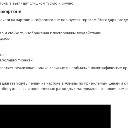
тона, а выглядят слишком тускло и скучно.
рокартоне
ечати на картоне и гофрокартоне пользуется спросом благодаря сле
о и стойкость изображения к посторонним воздействиям;
краски;
ати;
небольших тиражах.
озволяет реализовать самые сложные и необычные полиграфические пр
длагает услугу печати на картоне в Алматы по приемлемым ценам и с г
оборудования и проверенных расходных материалов позволяет нам вы