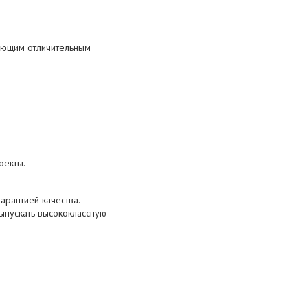
дующим отличительным
оекты.
арантией качества.
пускать высококлассную