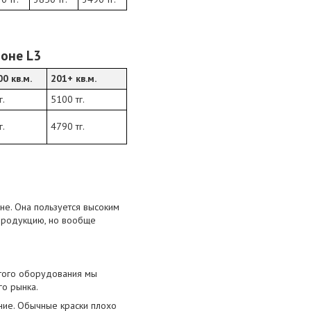
оне L3
0 кв.м.
201+ кв.м.
г.
5100 тг.
г.
4790 тг.
не. Она пользуется высоким
продукцию, но вообще
этого оборудования мы
го рынка.
ние. Обычные краски плохо